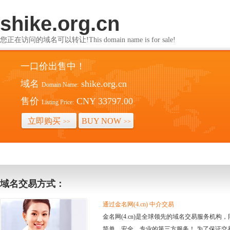
shike.org.cn
您正在访问的域名可以转让!This domain name is for sale!
一口价出售中！
域名
shike.org.cn
Domain Name:
售价
CNY 33797.00
Listing Price:
立即购买
BUY NOW
>>
>>
域名交易方式：
通过金名网(4.cn) 中介交易
金名网(4.cn)是全球领先的域名交易服务机
简单、安全、专业的第三方服务！ 为了保证交