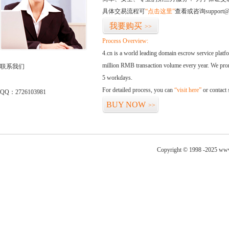
具体交易流程可
“点击这里”
查看或咨询support@
我要购买
>>
Process Overview:
4.cn is a world leading domain escrow service plat
million RMB transaction volume every year. We promi
联系我们
5 workdays.
For detailed process, you can
“visit here”
or contact
QQ：2726103981
BUY NOW
>>
Copyright © 1998 -2025 www.